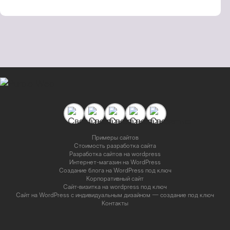
страницам
Примеры сайтов
Стоимость разработка сайта
Разработка сайтов на wordpress
Интернет-магазин на WordPress
Создание блога на WordPress под ключ
Корпоративный сайт
Сайт‑визитка на wordpress под ключ
Сайт на WordPress с индивидуальным дизайном — создание под ключ
Контакты